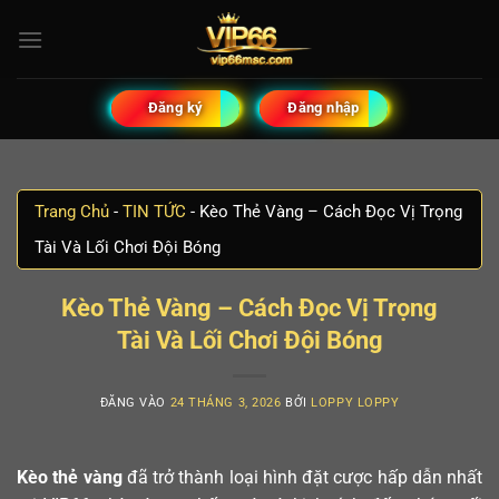
Bỏ
qua
nội
dung
Đăng ký
Đăng nhập
Trang Chủ
-
TIN TỨC
-
Kèo Thẻ Vàng – Cách Đọc Vị Trọng
Tài Và Lối Chơi Đội Bóng
Kèo Thẻ Vàng – Cách Đọc Vị Trọng
Tài Và Lối Chơi Đội Bóng
ĐĂNG VÀO
24 THÁNG 3, 2026
BỞI
LOPPY LOPPY
Kèo thẻ vàng
đã trở thành loại hình đặt cược hấp dẫn nhất