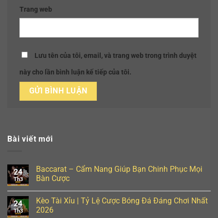
Trang web
Lưu tên của tôi, email, và trang web trong trình duyệt
này cho lần bình luận kế tiếp của tôi.
Bài viết mới
Baccarat – Cẩm Nang Giúp Bạn Chinh Phục Mọi
24
Bàn Cược
Th3
Kèo Tài Xỉu | Tỷ Lệ Cược Bóng Đá Đáng Chơi Nhất
24
2026
Th3