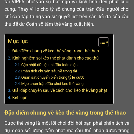
tại VIP66 nhờ vào sự bất ngờ và kịch tính đến phút cuối
cùng. Thay vì lo cho tỷ số chung của trận đấu, người chơi
chỉ cần tập trung vào sự quyết liệt trên sân, lối đá của cầu
thủ để dự đoán số tấm thẻ vàng xuất hiện.
Mục lục
Đặc điểm chung về kèo thẻ vàng trong thể thao
Kinh nghiệm soi kèo thẻ phạt dành cho cao thủ
Cập nhật dữ liệu thi đấu toàn diện
Phân tích chuyên sâu về trọng tài
Quan sát chuyển biến trong tỷ lệ cược
Mẹo chọn trận đấu chơi kèo thẻ vàng
Giải đáp chuyên sâu về cách chơi kèo thẻ vàng phạt
Kết luận
Đặc điểm chung về kèo thẻ vàng trong thể thao
Cược thẻ vàng là một lối chơi đòi hỏi bạn phải phân tích và
dự đoán số lượng tấm phạt mà cầu thủ nhận được trong