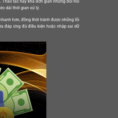
i. Thao tác này khá đơn giản nhưng đòi hỏi
o dài thời gian xử lý.
 nhanh hơn, đồng thời tránh được những lỗi
chưa đáp ứng đủ điều kiện hoặc nhập sai dữ