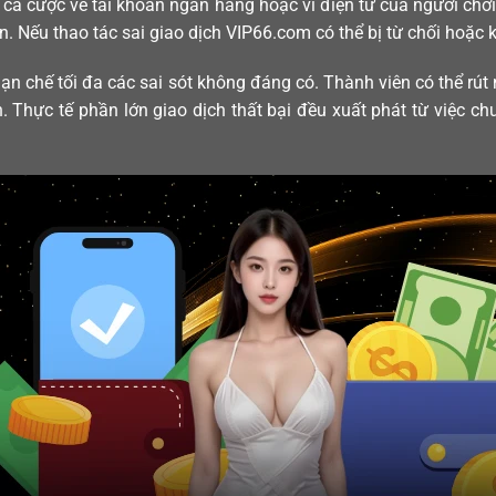
n cá cược về tài khoản ngân hàng hoặc ví điện tử của người chơ
. Nếu thao tác sai giao dịch VIP66.com có thể bị từ chối hoặc ké
ạn chế tối đa các sai sót không đáng có. Thành viên có thể rút
n. Thực tế phần lớn giao dịch thất bại đều xuất phát từ việc 