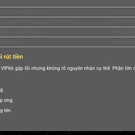
, số điện thoại, thông tin ngân hàng trùng khớp
Sai thông tin
hu nếu tham gia khuyến mãi
Rà soát chi 
ng, tuyệt đối không đăng ký nhiều nick ảo
Có thể bị kh
u khi trừ cược đang chạy
Không rút đ
đến 30 phút
Giờ cao điểm
 rút tiền
i VIP66 gặp lỗi nhưng không rõ nguyên nhân cụ thể. Phần lớn c
g.
p ứng.
g tên.