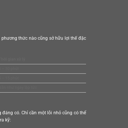
ỳ phương thức nào cũng sở hữu lợi thế đặc
Thời gian xử lý
5 – 30 phút
5 – 15 phút
Gần như ngay lập tức
g đáng có. Chỉ cần một lỗi nhỏ cũng có thể
ra kỹ: