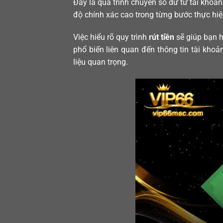
Đây là quá trình chuyển số dư từ tài khoả
độ chính xác cao trong từng bước thực hiện
Việc hiểu rõ quy trình
rút tiền
sẽ giúp bạn h
phổ biến liên quan đến thông tin tài khoả
liệu quan trọng.