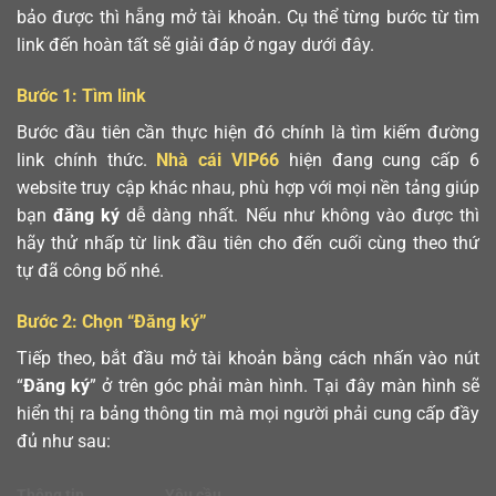
bảo được thì hẵng mở tài khoản. Cụ thể từng bước từ tìm
link đến hoàn tất sẽ giải đáp ở ngay dưới đây.
Bước 1: Tìm link
Bước đầu tiên cần thực hiện đó chính là tìm kiếm đường
link chính thức.
Nhà cái VIP66
hiện đang cung cấp 6
website truy cập khác nhau, phù hợp với mọi nền tảng giúp
bạn
đăng ký
dễ dàng nhất. Nếu như không vào được thì
hãy thử nhấp từ link đầu tiên cho đến cuối cùng theo thứ
tự đã công bố nhé.
Bước 2: Chọn “Đăng ký”
Tiếp theo, bắt đầu mở tài khoản bằng cách nhấn vào nút
“
Đăng ký
” ở trên góc phải màn hình. Tại đây màn hình sẽ
hiển thị ra bảng thông tin mà mọi người phải cung cấp đầy
đủ như sau:
Thông tin
Yêu cầu