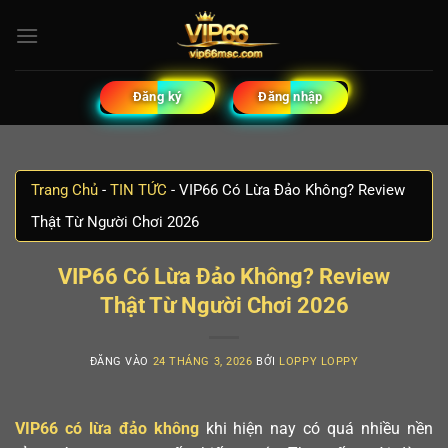
Bỏ
qua
nội
dung
Đăng ký
Đăng nhập
Trang Chủ
-
TIN TỨC
-
VIP66 Có Lừa Đảo Không? Review
Thật Từ Người Chơi 2026
VIP66 Có Lừa Đảo Không? Review
Thật Từ Người Chơi 2026
ĐĂNG VÀO
24 THÁNG 3, 2026
BỞI
LOPPY LOPPY
VIP66 có lừa đảo không
khi hiện nay có quá nhiều nền