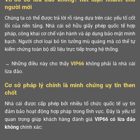
người mới
Chúng ta có thể được trả lời rõ ràng dựa trên các yếu tố cốt
lõi của nền tảng. Nhà cái sở hữu giấy phép quốc tế hợp
pháp, công khai cơ chế vận hành và áp dụng bảo mật minh
bạch. Người chơi loại bỏ tin tưởng mù quáng mà có thể tự
kiểm chứng toàn bộ dữ liệu trực tiếp trong hệ thống.
→ Những điều này cho thấy
VIP66
không phải là nhà cái
lừa đảo.
Cơ sở pháp lý chính là minh chứng uy tín then
chốt
Nhà cái được cấp phép bởi nhiều tổ chức quốc tế uy tín
đảm bảo hoạt động hợp pháp trong lĩnh vực. Đây là yếu tố
quan trọng giúp khách hàng đánh giá
VIP66 có lừa đảo
không
chính xác: