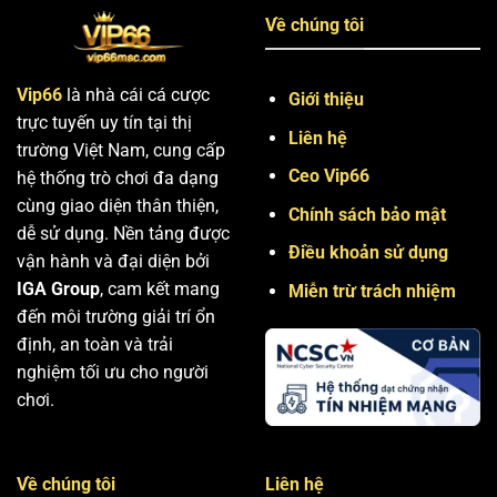
Về chúng tôi
Vip66
là nhà cái cá cược
Giới thiệu
trực tuyến uy tín tại thị
Liên hệ
trường Việt Nam, cung cấp
Ceo Vip66
hệ thống trò chơi đa dạng
cùng giao diện thân thiện,
Chính sách bảo mật
dễ sử dụng. Nền tảng được
Điều khoản sử dụng
vận hành và đại diện bởi
IGA Group
, cam kết mang
Miễn trừ trách nhiệm
đến môi trường giải trí ổn
định, an toàn và trải
nghiệm tối ưu cho người
chơi.
Về chúng tôi
Liên hệ