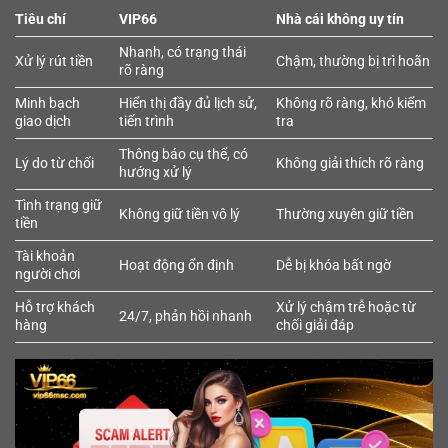
Tiêu chí
VIP66
Nhà cái không uy tín
Nhanh, có trạng thái
Xử lý rút tiền
Chậm, thường bị trì hoãn
rõ ràng
Minh bạch
Hiển thị đầy đủ lịch sử,
Không rõ ràng, khó kiểm
giao dịch
tiến trình
tra
Thông báo cụ thể, có
Lý do từ chối
Không giải thích rõ ràng
hướng xử lý
Tình trạng giữ
Không giữ tiền vô lý
Thường xuyên giữ tiền
tiền
Tài khoản
Hoạt động ổn định
Dễ bị khóa bất ngờ
người chơi
Hỗ trợ khách
Xử lý chậm trễ hoặc từ
24/7, phản hồi nhanh
hàng
chối giải đáp